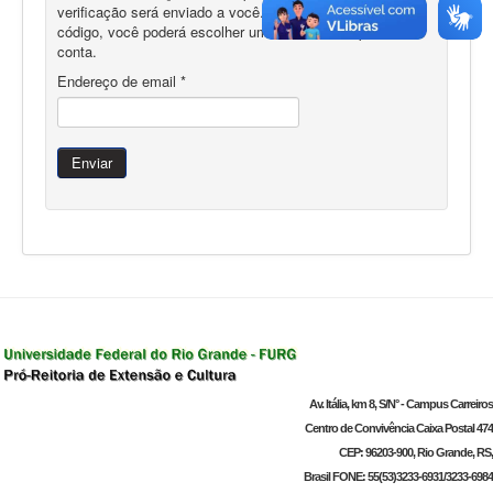
verificação será enviado a você. Um vez recebido o
código, você poderá escolher uma nova senha para sua
conta.
Endereço de email
*
Enviar
Av. Itália, km 8, S/N° - Campus Carreiros
Centro de Convivência
Caixa Postal 474
CEP: 96203-900, Rio Grande, RS,
Brasil
FONE: 55(53)3233-6931/3233-6984