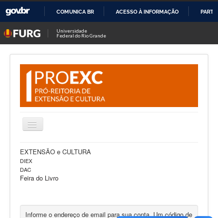
COMUNICA BR
ACESSO À INFORMAÇÃO
PARTI
IR
Universidade
Federal do Rio Grande
PARA
O
CONTEÚDO
Alternar
Navegação
Notícias
EXTENSÃO e CULTURA
DIEX
Sobre Nós
DAC
Feira do Livro
Editais
Projetos
Informe o endereço de email para sua conta. Um código de
Fale Conosco