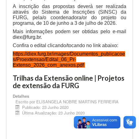
A inscrição das propostas deverá ser realizada
através do Sistema de Inscrições (SINSC) da
FURG, pela/o coordenadora/or do projeto ou
programa,
de 10 de junho a 3 de julho de 2026.
Mais informações podem ser obtidas pelo
e-mail
diex@furg.br
.
Confira o edital clicando/tocando no link abaixo:
https://diex.furg.br/images/Documentos_publicacoe
s/Proextensao/Edital_06_Pr-
Extenso_2026_com_anexos.pdf
Trilhas da Extensão online | Projetos
de extensão da FURG
Detalhes
Escrito por
ELISANGELA NOBRE MARTINS FERREIRA
Publicado: 23 Junho 2020
Última Atualização: 23 Junho 2020