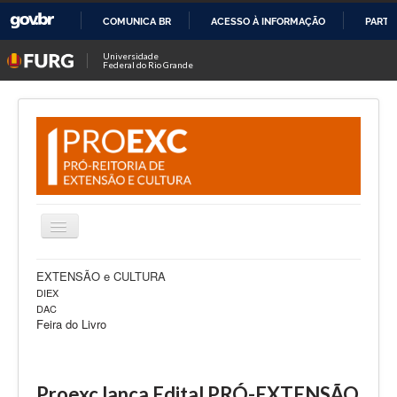
COMUNICA BR
ACESSO À INFORMAÇÃO
PARTI
IR
Universidade
Federal do Rio Grande
PARA
O
CONTEÚDO
Alternar
Navegação
Notícias
EXTENSÃO e CULTURA
DIEX
Sobre Nós
DAC
Feira do Livro
Editais
Projetos
Proexc lança Edital PRÓ-EXTENSÃO
Fale Conosco