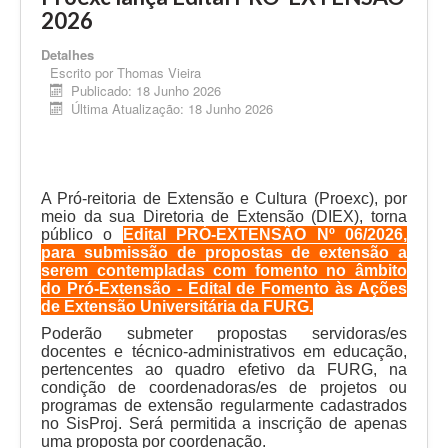
2026
Detalhes
Escrito por
Thomas Vieira
Publicado: 18 Junho 2026
Última Atualização: 18 Junho 2026
A Pró-reitoria de Extensão e Cultura (Proexc), por
meio da sua Diretoria de Extensão (DIEX), torna
público o
Edital PRÓ-EXTENSÃO Nº
06/2026,
para submissão de propostas de extensão a
serem contempladas com fomento no âmbito
do Pró-Extensão - Edital de Fomento às Ações
de Extensão Universitária da FURG.
Poderão submeter propostas servidoras/es
docentes e técnico-administrativos em educação,
pertencentes ao quadro efetivo da FURG, na
condição de coordenadoras/es de projetos ou
programas de extensão
regularmente cadastrados
no SisProj. Será permitida a inscrição de apenas
uma proposta por coordenação.