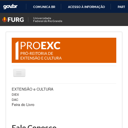
COMUNICA BR
ACESSO À INFORMAÇÃO
PARTI
IR
Universidade
Federal do Rio Grande
PARA
O
CONTEÚDO
Alternar
Navegação
Notícias
EXTENSÃO e CULTURA
DIEX
Sobre Nós
DAC
Feira do Livro
Editais
Projetos
Fale Conosco
Fale Conosco